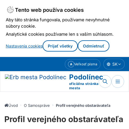
Tento web používa cookies
Aby táto stránka fungovala, používame nevyhnutné
súbory cookie.
Analytické cookies používame len s vaším súhlasom.
Nastavenia cookies
Prijať všetky
Odmietnuť
Prejsť
SK
Veľkosť písma
A
k
obsahu
Podolínec
oficiálna stránka
mesta
Úvod
O Samospráve
Profil verejného obstarávateľa
Profil verejného obstarávateľa