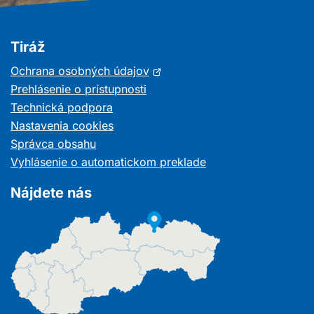
Tiráž
Otvorí
Ochrana osobných údajov
sa
Prehlásenie o prístupnosti
v
Technická podpora
novom
Nastavenia cookies
okne
Správca obsahu
Vyhlásenie o automatickom preklade
Nájdete nás