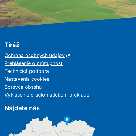
Tiráž
Otvorí
Ochrana osobných údajov
sa
Prehlásenie o prístupnosti
v
Technická podpora
novom
Nastavenia cookies
okne
Správca obsahu
Vyhlásenie o automatickom preklade
Nájdete nás