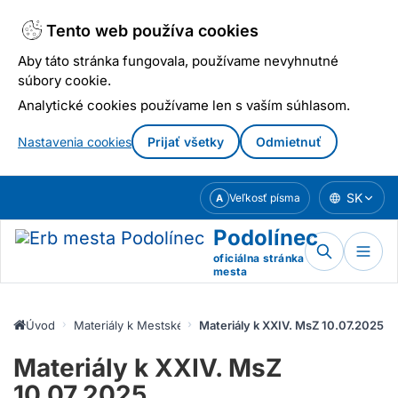
Tento web používa cookies
Aby táto stránka fungovala, používame nevyhnutné
súbory cookie.
Analytické cookies používame len s vaším súhlasom.
Nastavenia cookies
Prijať všetky
Odmietnuť
Prejsť
SK
Veľkosť písma
A
k
obsahu
Podolínec
oficiálna stránka
mesta
Úvod
Materiály k Mestskému zastupiteľstvu
Materiály k XXIV. MsZ 10.07.2025
Materiály k XXIV. MsZ
10.07.2025