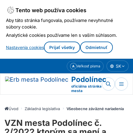
Tento web používa cookies
Aby táto stránka fungovala, používame nevyhnutné
súbory cookie.
Analytické cookies používame len s vaším súhlasom.
Nastavenia cookies
Prijať všetky
Odmietnuť
Prejsť
SK
Veľkosť písma
A
k
obsahu
Podolínec
oficiálna stránka
mesta
Úvod
Základná legislatíva mesta
Všeobecne záväzné nariadenia
VZN mesta Podolínec č.
2/2022 ktorým sa mení a