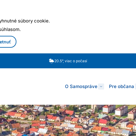
yhnutné súbory cookie.
 súhlasom.
etnuť
20.5°, viac o počasí
O Samospráve
Pre občana