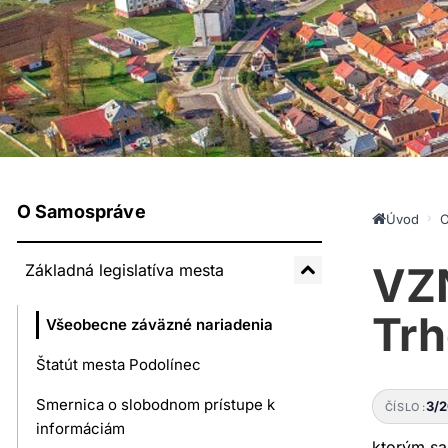
O Samospráve
Úvod
O
VZN
Základná legislatíva mesta
Trh
Všeobecne záväzné nariadenia
Štatút mesta Podolínec
Smernica o slobodnom prístupe k
3/
ČÍSLO
informáciám
ktorým sa