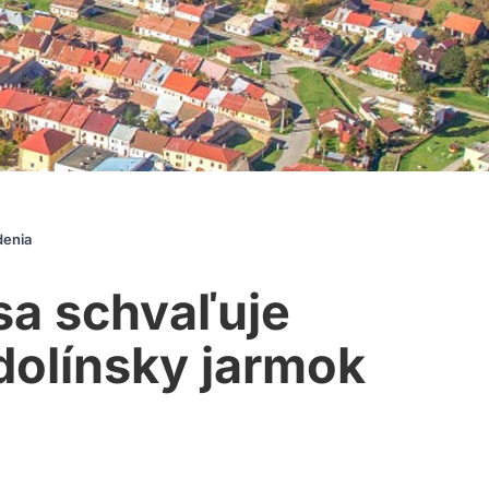
denia
sa schvaľuje
dolínsky jarmok