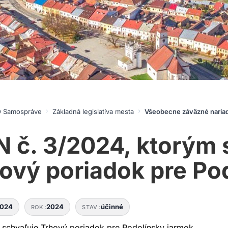
 Samospráve
Základná legislatíva mesta
Všeobecne záväzné naria
 č. 3/2024, ktorým 
ový poriadok pre Po
2024
2024
účinné
ROK
STAV
 schvaľuje Trhový poriadok pre Podolínsky jarmok