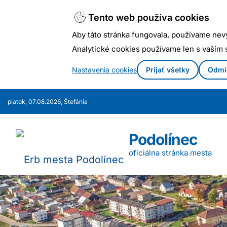
Tento web používa cookies
Aby táto stránka fungovala, používame nev
Analytické cookies používame len s vaším
Nastavenia cookies
Prijať všetky
Odmi
Prejsť
piatok, 07.08.2026, Štefánia
k
obsahu
Podolínec
oficiálna stránka mesta