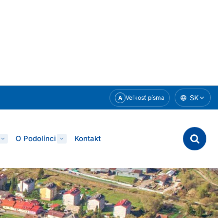
SK
Veľkosť písma
A
O Podolínci
Kontakt