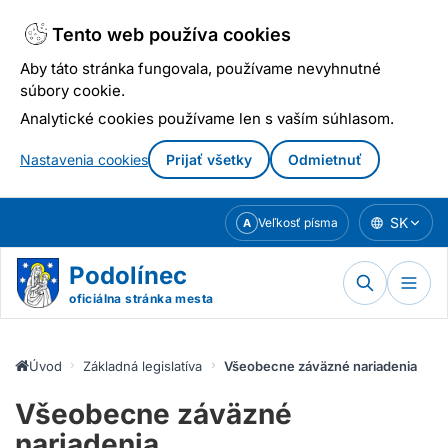
Tento web používa cookies
Aby táto stránka fungovala, používame nevyhnutné
súbory cookie.
Analytické cookies používame len s vaším súhlasom.
Nastavenia cookies
Prijať všetky
Odmietnuť
Prejsť
SK
Veľkosť písma
A
k
obsahu
Podolínec
oficiálna stránka mesta
Úvod
Základná legislatíva mesta
Všeobecne záväzné nariadenia
Všeobecne záväzné
nariadenia