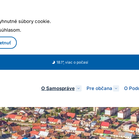
yhnutné súbory cookie.
 súhlasom.
etnuť
18.1°, viac o počasí
O Samospráve
Pre občana
O Podo