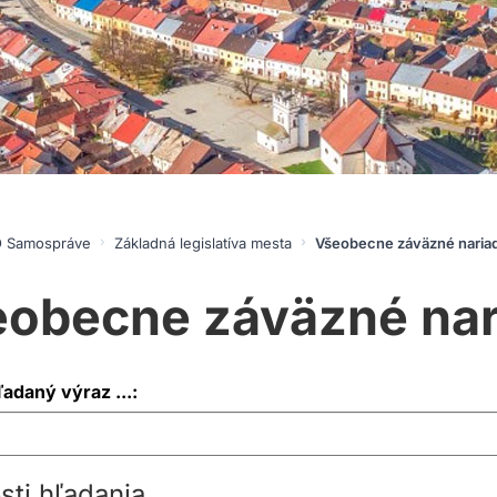
 Samospráve
Základná legislatíva mesta
Všeobecne záväzné naria
obecne záväzné nar
ľadaný výraz ...:
ti hľadania