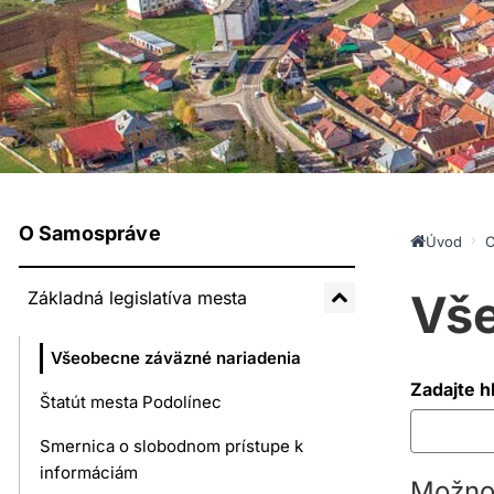
O Samospráve
Úvod
O
Vše
Základná legislatíva mesta
Všeobecne záväzné nariadenia
Zadajte h
Štatút mesta Podolínec
Smernica o slobodnom prístupe k
informáciám
Možnos