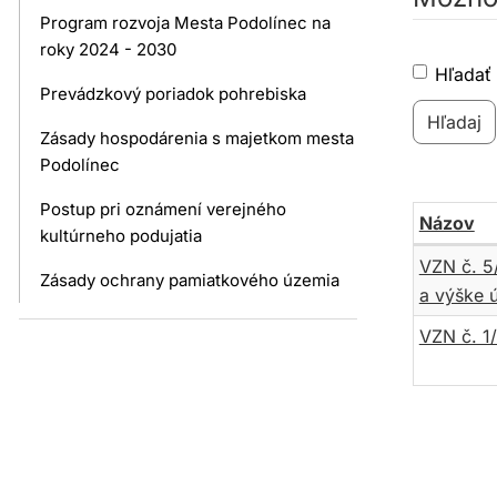
Program rozvoja Mesta Podolínec na
roky 2024 - 2030
Hľadať 
Prevádzkový poriadok pohrebiska
Zásady hospodárenia s majetkom mesta
Podolínec
Postup pri oznámení verejného
Názov
kultúrneho podujatia
Všeobecn
VZN č. 5
Zásady ochrany pamiatkového územia
záväzné
a výške 
nariadeni
VZN č. 1