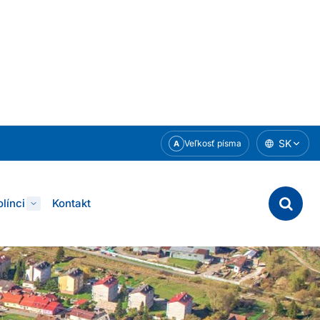
SK
Veľkosť písma
A
línci
Kontakt