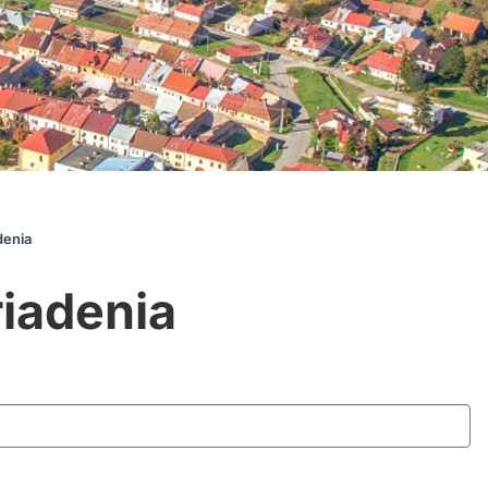
denia
iadenia