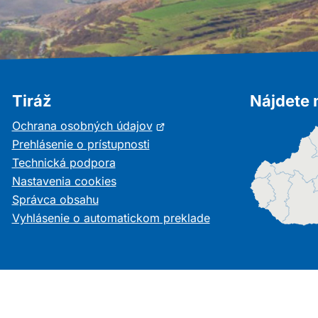
Tiráž
Nájdete 
Otvorí
Ochrana osobných údajov
sa
Prehlásenie o prístupnosti
v
Technická podpora
novom
Nastavenia cookies
okne
Správca obsahu
Vyhlásenie o automatickom preklade