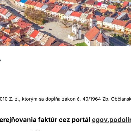
v
10 Z. z., ktorým sa dopĺňa zákon č. 40/1964 Zb. Občiansk
rejňovania faktúr cez portál
egov.podoli