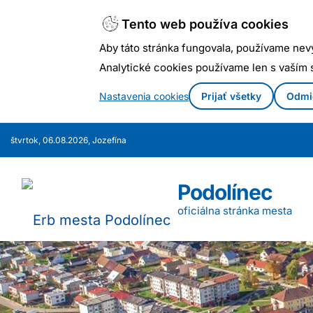
Tento web používa cookies
Aby táto stránka fungovala, používame nev
Analytické cookies používame len s vaším
Nastavenia cookies
Prijať všetky
Odmi
Prejsť
štvrtok, 06.08.2026, Jozefína
k
obsahu
Podolínec
oficiálna stránka mesta