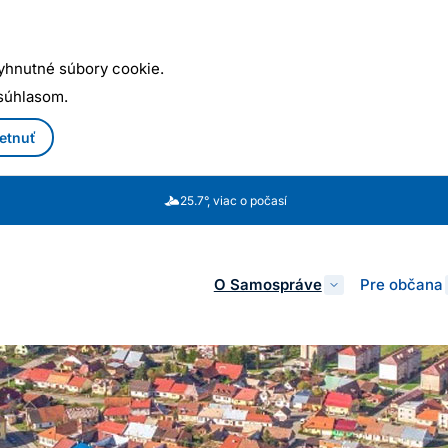
yhnutné súbory cookie.
 súhlasom.
etnuť
25.7°, viac o počasí
O Samospráve
Pre občana