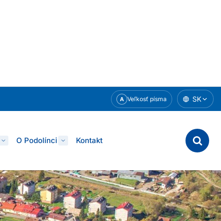
SK
Veľkosť písma
A
O Podolínci
Kontakt