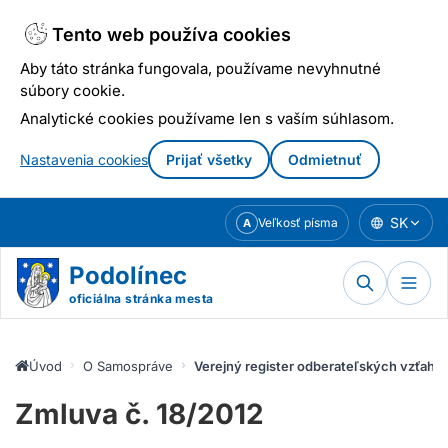
Tento web používa cookies
Aby táto stránka fungovala, používame nevyhnutné
súbory cookie.
Analytické cookies používame len s vaším súhlasom.
Nastavenia cookies
Prijať všetky
Odmietnuť
Prejsť
SK
Veľkosť písma
A
k
obsahu
Podolínec
oficiálna stránka mesta
Úvod
O Samospráve
Verejný register odberateľských vzťaho
Zmluva č. 18/2012