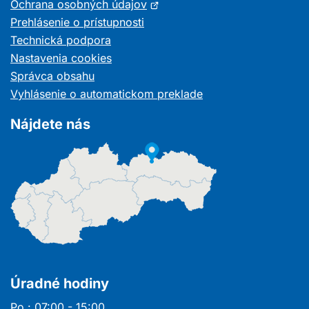
Otvorí
Ochrana osobných údajov
sa
Prehlásenie o prístupnosti
v
Technická podpora
novom
Nastavenia cookies
okne
Správca obsahu
Vyhlásenie o automatickom preklade
Nájdete nás
Úradné hodiny
Po : 07:00 - 15:00