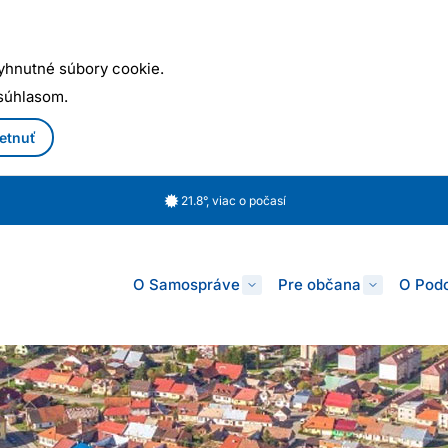
yhnutné súbory cookie.
 súhlasom.
etnuť
21.8°, viac o počasí
O Samospráve
Pre občana
O Podo