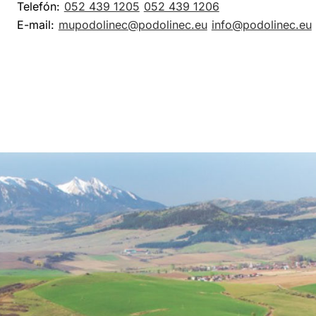
Telefón:
052 439 1205
052 439 1206
E-mail:
mupodolinec@podolinec.eu
info@podolinec.eu