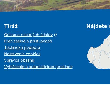
Tiráž
Nájdete 
Otvorí
Ochrana osobných údajov
sa
Prehlásenie o prístupnosti
v
Technická podpora
novom
Nastavenia cookies
okne
Správca obsahu
Vyhlásenie o automatickom preklade