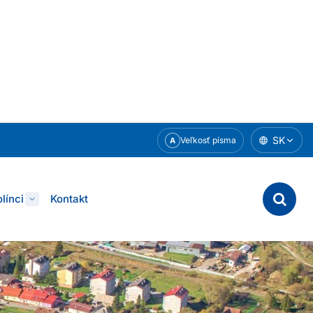
SK
Veľkosť písma
A
línci
Kontakt