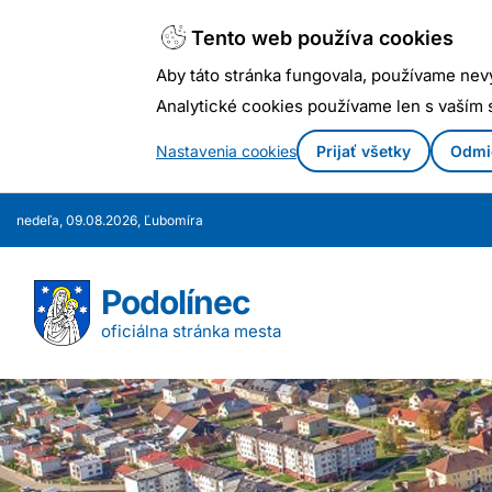
Tento web používa cookies
Aby táto stránka fungovala, používame nev
Analytické cookies používame len s vaším
Nastavenia cookies
Prijať všetky
Odmi
Prejsť
nedeľa, 09.08.2026, Ľubomíra
k
obsahu
Podolínec
oficiálna stránka mesta