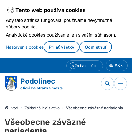
Tento web používa cookies
Aby táto stránka fungovala, používame nevyhnutné
súbory cookie.
Analytické cookies používame len s vaším súhlasom.
Nastavenia cookies
Prijať všetky
Odmietnuť
Prejsť
SK
Veľkosť písma
A
k
obsahu
Podolínec
oficiálna stránka mesta
Úvod
Základná legislatíva mesta
Všeobecne záväzné nariadenia
Všeobecne záväzné
nariadenia