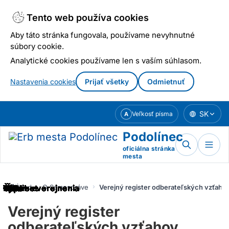
Tento web používa cookies
Aby táto stránka fungovala, používame nevyhnutné
súbory cookie.
Analytické cookies používame len s vaším súhlasom.
Nastavenia cookies
Prijať všetky
Odmietnuť
Prejsť
SK
Veľkosť písma
A
k
obsahu
Podolínec
oficiálna stránka
mesta
Úvod
O Samospráve
Verejný register odberateľských vzťaho
Verejný register
odberateľských vzťahov