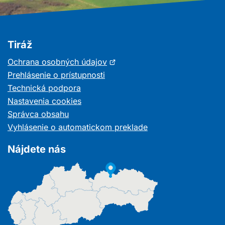
Tiráž
Otvorí
Ochrana osobných údajov
sa
Prehlásenie o prístupnosti
v
Technická podpora
novom
Nastavenia cookies
okne
Správca obsahu
Vyhlásenie o automatickom preklade
Nájdete nás