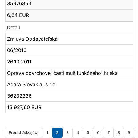
35976853
6,64 EUR
Detail
Zmluva Dodávateľská
06/2010
26.10.2011
Oprava povrchovej časti multifunkčného ihriska
Adara Slovakia, s.r.o.
36232336
15 927,60 EUR
Predchádzajúci
1
2
3
4
5
6
7
8
9