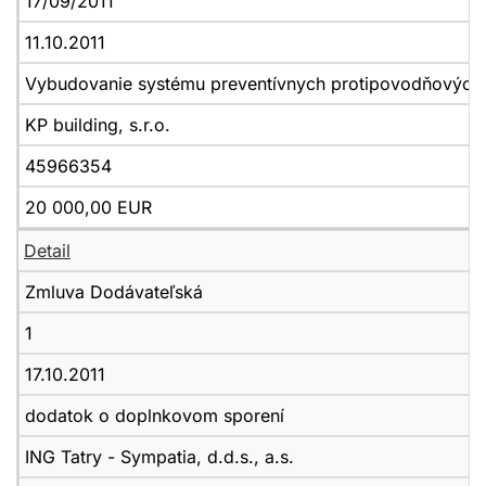
17/09/2011
11.10.2011
Vybudovanie systému preventívnych protipovodňových o
KP building, s.r.o.
45966354
20 000,00 EUR
Detail
Zmluva Dodávateľská
1
17.10.2011
dodatok o doplnkovom sporení
ING Tatry - Sympatia, d.d.s., a.s.