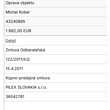
Oprava objektu
Michal Kober
43240895
1 682,00 EUR
Detail
Zmluva Odberateľská
122/2011/II.Q
15.4.2011
Kúpno-predajná zmluva
PILEX SLOVAKIA s.r.o.
36042781