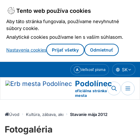
Tento web používa cookies
Aby táto stránka fungovala, používame nevyhnutné
súbory cookie.
Analytické cookies používame len s vaším súhlasom.
Nastavenia cookies
Prijať všetky
Odmietnuť
Prejsť
SK
Veľkosť písma
A
k
obsahu
Podolínec
oficiálna stránka
mesta
Úvod
Kultúra, zábava, akcie
Stavanie mája 2012
Fotogaléria