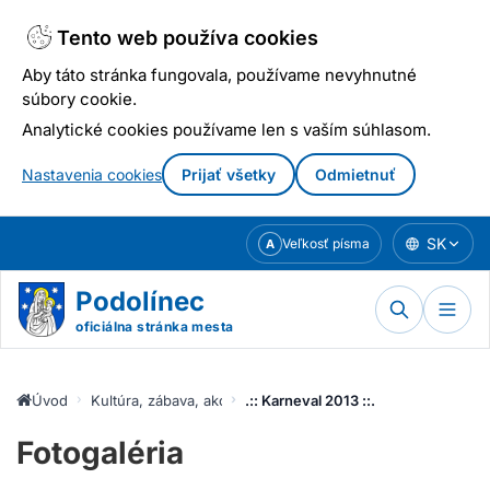
Tento web používa cookies
Aby táto stránka fungovala, používame nevyhnutné
súbory cookie.
Analytické cookies používame len s vaším súhlasom.
Nastavenia cookies
Prijať všetky
Odmietnuť
Prejsť
SK
Veľkosť písma
A
k
obsahu
Podolínec
oficiálna stránka mesta
Úvod
Kultúra, zábava, akcie
.:: Karneval 2013 ::.
Fotogaléria