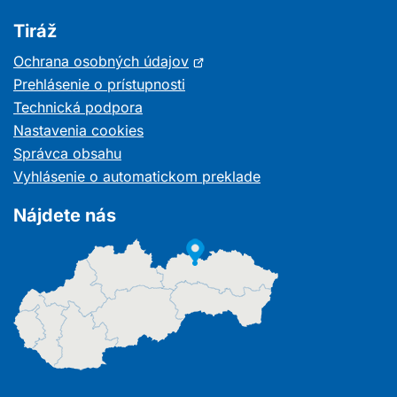
Tiráž
Otvorí
Ochrana osobných údajov
sa
Prehlásenie o prístupnosti
v
Technická podpora
novom
Nastavenia cookies
okne
Správca obsahu
Vyhlásenie o automatickom preklade
Nájdete nás